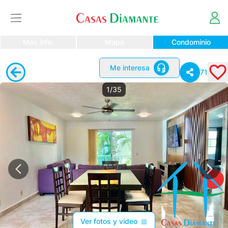
Más info.
Mapa
Condominio
Me interesa
71
1/35
Ver fotos y video