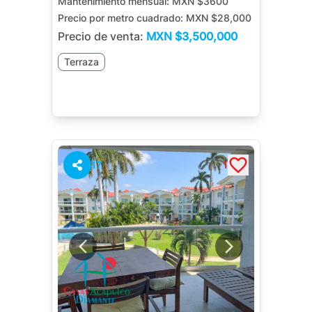
Mantenimiento mensual:
MXN $3600
Precio por metro cuadrado:
MXN $28,000
Precio de venta:
MXN
$3,500,000
Terraza
17
1