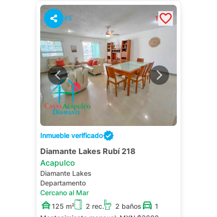
45
1
Inmueble verificado
Diamante Lakes Rubí 218
Acapulco
Diamante Lakes
Departamento
Cercano al Mar
125 m²
2 rec.
2 baños
1