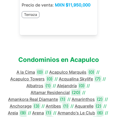
Precio de venta:
MXN
$11,950,000
Terraza
Condominios en
Acapulco
A la Cima
(0)
//
Acapulco Marqués
(0)
//
Acapulco Towers
(0)
//
Acqualina Skylife
(7)
//
Albatros
(1)
//
Alejandría
(0)
//
Altamar Residencial
(20)
//
Amankora Real Diamante
(1)
//
Amarinthos
(2)
//
Anchorage
(3)
//
Antibes
(1)
//
Aquarelle
(2)
//
Areia
(9)
//
Arena
(1)
//
Armando's Le Club
(6)
//