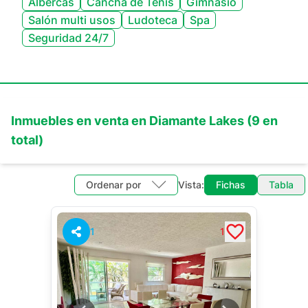
Albercas
Cancha de Tenis
Gimnasio
Salón multi usos
Ludoteca
Spa
Seguridad 24/7
Inmuebles en
venta
en
Diamante Lakes
(
9
en
total)
Ordenar por
Vista:
Fichas
Tabla
1
1