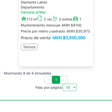
Diamante Lakes
Departamento
Cercano al Mar
113 m²
2 rec.
2 baños
1
Mantenimiento mensual:
MXN $4100
Precio por metro cuadrado:
MXN $30,973
Precio de venta:
MXN
$3,500,000
Terraza
Mostrando
9
de
9
inmuebles
‹
1
›
Filas por página: