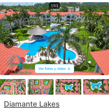
1/53
Ver fotos y video
+
49
Diamante Lakes