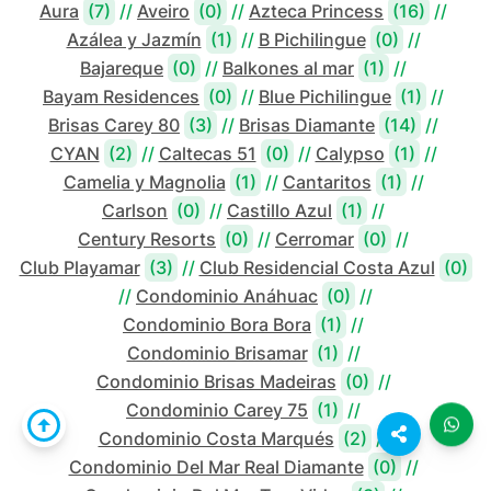
Aura
(7)
//
Aveiro
(0)
//
Azteca Princess
(16)
//
Azálea y Jazmín
(1)
//
B Pichilingue
(0)
//
Bajareque
(0)
//
Balkones al mar
(1)
//
Bayam Residences
(0)
//
Blue Pichilingue
(1)
//
Brisas Carey 80
(3)
//
Brisas Diamante
(14)
//
CYAN
(2)
//
Caltecas 51
(0)
//
Calypso
(1)
//
Camelia y Magnolia
(1)
//
Cantaritos
(1)
//
Carlson
(0)
//
Castillo Azul
(1)
//
Century Resorts
(0)
//
Cerromar
(0)
//
Club Playamar
(3)
//
Club Residencial Costa Azul
(0)
//
Condominio Anáhuac
(0)
//
Condominio Bora Bora
(1)
//
Condominio Brisamar
(1)
//
Condominio Brisas Madeiras
(0)
//
Condominio Carey 75
(1)
//
Condominio Costa Marqués
(2)
//
Condominio Del Mar Real Diamante
(0)
//