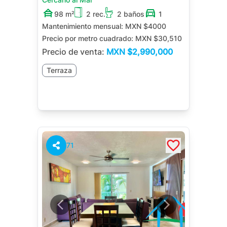
98 m²
2 rec.
2 baños
1
Mantenimiento mensual:
MXN $4000
Precio por metro cuadrado:
MXN $30,510
Precio de venta:
MXN
$2,990,000
Terraza
71