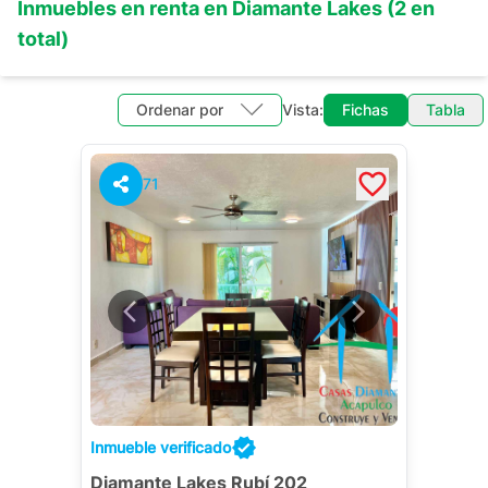
Inmuebles en
renta
en
Diamante Lakes
(
2
en
total)
Ordenar por
Vista:
Fichas
Tabla
71
Inmueble verificado
Diamante Lakes Rubí 202