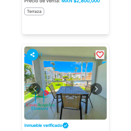
Precio de venta:
MXN
$2,800,000
Terraza
11
1
Inmueble verificado